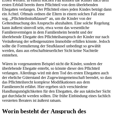
Erben werden. In einem solchen Fall können die Kinder nach dem
ersten Erbfall bereits ihren Pflichtteil von dem überlebenden
Ehegatten verlangen. Der Pflichtteil eines jeden Kindes beträgt dann
ein Achtel. Oftmals ordnen die Eltern in einem solchen Fall eine
sog. „Pflichtteilsstrafklausel“ an, um die Kinder von der
Geltendmachung des Anspruchs abzuhalten. Eine solche Regelung
kann äußerst sinnvoll sein, etwa wenn das wesentliche
Familienvermögen in dem Familienheim besteht und der
überlebende Ehegatte den Pflichtteilsanspruch der Kinder nur nach
Veräußerung der selbstgenutzten Immobilie erfüllen könnte. Jedoch
sollte die Formulierung der Strafklausel unbedingt so gewählt
werden, dass aus erbschaftsteuerlicher Sicht keine Nachteile
entstehen.
Wären in vorgenanntem Beispiel nicht die Kinder, sondern der
überlebende Ehegatte enterbt, so könnte dieser den Pflichtteil
verlangen. Allerdings wird mit dem Tod des ersten Ehegatten auch
der eheliche Güterstand der Zugewinngemeinschaft beendet, so dass
das Pflichtteilsrecht komplexe Modifikationen aus dem
Familienrecht erfährt. Hier ergeben sich verschiedene
Handlungsmöglichkeiten für den Ehegatten, die aus taktischer Sicht
gut durchdacht werden sollten. Die frühe Einbindung eines fachlich
versierten Beraters ist äußerst ratsam.
Worin besteht der Anspruch des