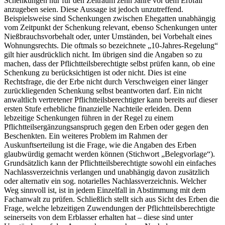
Schenkungen nur für den Zeitraum zehn Jahre vor dem Erbfall
anzugeben seien. Diese Aussage ist jedoch unzutreffend.
Beispielsweise sind Schenkungen zwischen Ehegatten unabhängig
vom Zeitpunkt der Schenkung relevant, ebenso Schenkungen unter
Nießbrauchsvorbehalt oder, unter Umständen, bei Vorbehalt eines
Wohnungsrechts. Die oftmals so bezeichnete „10-Jahres-Regelung“
gilt hier ausdrücklich nicht. Im übrigen sind die Angaben so zu
machen, dass der Pflichtteilsberechtigte selbst prüfen kann, ob eine
Schenkung zu berücksichtigen ist oder nicht. Dies ist eine
Rechtsfrage, die der Erbe nicht durch Verschweigen einer länger
zurückliegenden Schenkung selbst beantworten darf. Ein nicht
anwaltlich vertretener Pflichtteilsberechtigter kann bereits auf dieser
ersten Stufe erhebliche finanzielle Nachteile erleiden. Denn
lebzeitige Schenkungen führen in der Regel zu einem
Pflichtteilsergänzungsanspruch gegen den Erben oder gegen den
Beschenkten. Ein weiteres Problem im Rahmen der
Auskunftserteilung ist die Frage, wie die Angaben des Erben
glaubwürdig gemacht werden können (Stichwort „Belegvorlage“).
Grundsätzlich kann der Pflichtteilsberechtigte sowohl ein einfaches
Nachlassverzeichnis verlangen und unabhängig davon zusätzlich
oder alternativ ein sog. notarielles Nachlassverzeichnis. Welcher
Weg sinnvoll ist, ist in jedem Einzelfall in Abstimmung mit dem
Fachanwalt zu prüfen. Schließlich stellt sich aus Sicht des Erben die
Frage, welche lebzeitigen Zuwendungen der Pflichtteilsberechtigte
seinerseits von dem Erblasser erhalten hat – diese sind unter