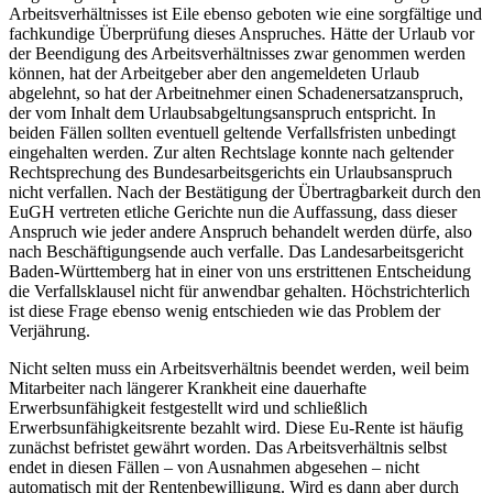
Arbeitsverhältnisses ist Eile ebenso geboten wie eine sorgfältige und
fachkundige Überprüfung dieses Anspruches. Hätte der Urlaub vor
der Beendigung des Arbeitsverhältnisses zwar genommen werden
können, hat der Arbeitgeber aber den angemeldeten Urlaub
abgelehnt, so hat der Arbeitnehmer einen Schadenersatzanspruch,
der vom Inhalt dem Urlaubsabgeltungsanspruch entspricht. In
beiden Fällen sollten eventuell geltende Verfallsfristen unbedingt
eingehalten werden. Zur alten Rechtslage konnte nach geltender
Rechtsprechung des Bundesarbeitsgerichts ein Urlaubsanspruch
nicht verfallen. Nach der Bestätigung der Übertragbarkeit durch den
EuGH vertreten etliche Gerichte nun die Auffassung, dass dieser
Anspruch wie jeder andere Anspruch behandelt werden dürfe, also
nach Beschäftigungsende auch verfalle. Das Landesarbeitsgericht
Baden-Württemberg hat in einer von uns erstrittenen Entscheidung
die Verfallsklausel nicht für anwendbar gehalten. Höchstrichterlich
ist diese Frage ebenso wenig entschieden wie das Problem der
Verjährung.
Nicht selten muss ein Arbeitsverhältnis beendet werden, weil beim
Mitarbeiter nach längerer Krankheit eine dauerhafte
Erwerbsunfähigkeit festgestellt wird und schließlich
Erwerbsunfähigkeitsrente bezahlt wird. Diese Eu-Rente ist häufig
zunächst befristet gewährt worden. Das Arbeitsverhältnis selbst
endet in diesen Fällen – von Ausnahmen abgesehen – nicht
automatisch mit der Rentenbewilligung. Wird es dann aber durch