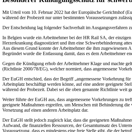
Mit Urteil vom 10. Februar 2022 hat der Europäische Gerichtshof (E
während der Probezeit nur unter bestimmten Voraussetzungen zulässig
Der Entscheidung lag folgender Sachverhalt im Ausgangsverfahren z
In Belgien wurde ein Arbeitnehmer bei der HR Rail SA, der einzigen 
Herzerkrankung diagnostiziert und ihm eine Schwerbehinderung attestie
Aus diesem Grund konnte der Arbeitnehmer die ihm zugewiesenen Aufga
Begründet wurde die Entlassung damit, dass es dem Arbeitnehmer endgü
Gegen die Kündigung erhob der Arbeitnehmer Klage und machte geltend
(Richtlinie 2000/78/EG), welcher normiert, dass angemessene Vorke
Der EuGH entschied, dass der Begriff „angemessene Vorkehrung für M
Arbeitsplatz beschäftigt werden könne, auf eine andere geeignete Stell
während der Probezeit. Dabei sei die oben genannte Richtlinie weit g
Weiter führte der EuGH aus, dass angemessene Vorkehrungen zu tre
geeignete Maßnahmen ergreifen, um Menschen mit Behinderung die vo
Versetzung auf einen anderen Arbeitsplatz dar.
Der EuGH stellt jedoch zugleich klar, dass die geeigneten Maßnahmen 
Aufwand, die finanziellen Ressourcen, der Gesamtumsatz des Unterne
Voraussetzung, dass es mindestens eine freie Stelle gibt, die der bet