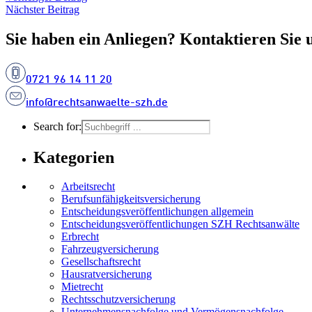
Nächster Beitrag
Sie haben ein Anliegen? Kontaktieren Sie 
0721 96 14 11 20
info@rechtsanwaelte-szh.de
Search for:
Kategorien
Arbeitsrecht
Berufsunfähigkeitsversicherung
Entscheidungs­­veröffentlichungen allgemein
Entscheidungs­veröffentlichungen SZH Rechtsanwälte
Erbrecht
Fahrzeugversicherung
Gesellschaftsrecht
Hausratversicherung
Mietrecht
Rechtsschutzversicherung
Unternehmensnachfolge und Vermögensnachfolge