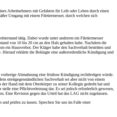
eines Arbeitnehmers mit Gefahren für Leib oder Leben durch einen
äßer Umgang mit einem Filetiermesser, durch welchen sich
bierstand tätig. Dabei wurde unter anderem ein Filetiermesser
Abstand von 10 bis 20 cm an den Hals gehalten habe. Nachdem die
 ihm ein Hausverbot. Der Kläger habe den Sachverhalt bestritten und
. Hierauf erklärte die Beklagte eine außerordentliche Kündigung und
ne vorherige Abmahnung eine fristlose Kündigung rechtfertigen würde.
em streitgegenständlichen Sachverhalt sei aber nicht von einem
n der Hand mit dem Oberkörper zu seiner Kollegin gedreht hat und
lle eine Pflichtverletzung dar. Es sei jedoch erforderlich gewesen,
. Eine Revision gegen das Urteil hat das LAG nicht zugelassen.
 und prüfen zu lassen. Sprechen Sie uns im Falle einer