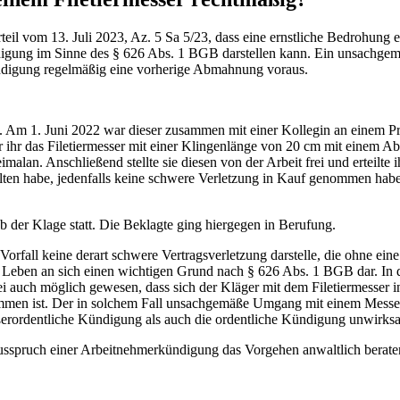
eil vom 13. Juli 2023, Az. 5 Sa 5/23, dass eine ernstliche Bedrohung 
digung im Sinne des § 626 Abs. 1 BGB darstellen kann. Ein unsachgem
ündigung regelmäßig eine vorherige Abmahnung voraus.
t. Am 1. Juni 2022 war dieser zusammen mit einer Kollegin an einem Pro
r ihr das Filetiermesser mit einer Klingenlänge von 20 cm mit einem 
malan. Anschließend stellte sie diesen von der Arbeit frei und erteilte
alten habe, jedenfalls keine schwere Verletzung in Kauf genommen habe
b der Klage statt. Die Beklagte ging hiergegen in Berufung.
Vorfall keine derart schwere Vertragsverletzung darstelle, die ohne ei
er Leben an sich einen wichtigen Grund nach § 626 Abs. 1 BGB dar. In d
 auch möglich gewesen, dass sich der Kläger mit dem Filetiermesser i
en ist. Der in solchem Fall unsachgemäße Umgang mit einem Messer ste
rordentliche Kündigung als auch die ordentliche Kündigung unwirksam
usspruch einer Arbeitnehmerkündigung das Vorgehen anwaltlich beraten