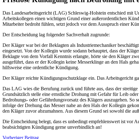
Das Landesarbeitsgericht (LAG) Schleswig-Holstein entschied mit Urt
Arbeitskollegen einen wichtigen Grund einer außerordentlichen Kün
Mitarbeiter bedroht fühlen, setzt jedoch vor dem Ausspruch einer K
Der Entscheidung lag folgender Sachverhalt zugrunde:
Der Kläger war bei der Beklagten als Industriemechaniker beschäftig
eingesetzt. Von der Kollegin wurde sodann behauptet, dass der Kläge
Beklagte von dem Vorfall Kenntnis erlangte, hörte sie den Kläger zwei
ausgeführt, dass er der Kollegin keine Messerklinge an den Hals geh
hilfsweise eine ordentliche Kündigung.
Der Kläger reichte Kündigungsschutzklage ein. Das Arbeitsgericht ga
Das LAG wies die Berufung zurück und führte aus, dass der streitige 
Grundsätzlich stelle eine ernstliche Drohung mit Gefahr für Leib od
Bedrohungs- oder Gefährdungsvorsatz des Klägers auszugehen. So sei
infolge der Drehung das Messer nahe an den Hals der Kollegin gekomm
den Kläger zuvor abzumahnen. Aus diesem Grund sei sowohl die auße
Die Entscheidung belegt, dass es unbedingt empfehlenswert ist vor A
beabsichtigten Kündigung gerne unverbindlich an!
Vorheriger Beitrag