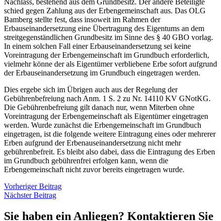
Nachlass, bestehend aus dem Grundbesitz. Der andere Beteiligte
schied gegen Zahlung aus der Erbengemeinschaft aus. Das OLG
Bamberg stellte fest, dass insoweit im Rahmen der
Erbauseinandersetzung eine Übertragung des Eigentums an dem
streitgegenständlichen Grundbesitz im Sinne des § 40 GBO vorlag.
In einem solchen Fall einer Erbauseinandersetzung sei keine
Voreintragung der Erbengemeinschaft im Grundbuch erforderlich,
vielmehr könne der als Eigentümer verbliebene Erbe sofort aufgrund
der Erbauseinandersetzung im Grundbuch eingetragen werden.
Dies ergebe sich im Übrigen auch aus der Regelung der
Gebührenbefreiung nach Anm. 1 S. 2 zu Nr. 14110 KV GNotKG.
Die Gebührenbefreiung gilt danach nur, wenn Miterben ohne
Voreintragung der Erbengemeinschaft als Eigentümer eingetragen
werden. Wurde zunächst die Erbengemeinschaft im Grundbuch
eingetragen, ist die folgende weitere Eintragung eines oder mehrerer
Erben aufgrund der Erbenauseinandersetzung nicht mehr
gebührenbefreit. Es bleibt also dabei, dass die Eintragung des Erben
im Grundbuch gebührenfrei erfolgen kann, wenn die
Erbengemeinschaft nicht zuvor bereits eingetragen wurde.
Vorheriger Beitrag
Nächster Beitrag
Sie haben ein Anliegen? Kontaktieren Sie