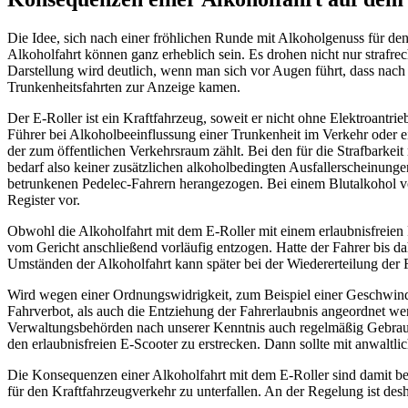
Die Idee, sich nach einer fröhlichen Runde mit Alkoholgenuss für de
Alkoholfahrt können ganz erheblich sein. Es drohen nicht nur strafr
Darstellung wird deutlich, wenn man sich vor Augen führt, dass nac
Trunkenheitsfahrten zur Anzeige kamen.
Der E-Roller ist ein Kraftfahrzeug, soweit er nicht ohne Elektroantri
Führer bei Alkoholbeeinflussung einer Trunkenheit im Verkehr oder e
der zum öffentlichen Verkehrsraum zählt. Bei den für die Strafbarkei
bedarf also keiner zusätzlichen alkoholbedingten Ausfallerscheinunge
betrunkenen Pedelec-Fahrern herangezogen. Bei einem Blutalkohol v
Register vor.
Obwohl die Alkoholfahrt mit dem E-Roller mit einem erlaubnisfreien F
vom Gericht anschließend vorläufig entzogen. Hatte der Fahrer bis da
Umständen der Alkoholfahrt kann später bei der Wiedererteilung der
Wird wegen einer Ordnungswidrigkeit, zum Beispiel einer Geschwindig
Fahrverbot, als auch die Entziehung der Fahrerlaubnis angeordnet w
Verwaltungsbehörden nach unserer Kenntnis auch regelmäßig Gebrauch
den erlaubnisfreien E-Scooter zu erstrecken. Dann sollte mit anwaltl
Die Konsequenzen einer Alkoholfahrt mit dem E-Roller sind damit betr
für den Kraftfahrzeugverkehr zu unterfallen. An der Regelung ist d