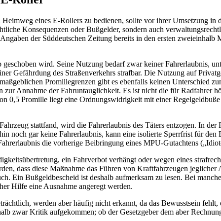
n Heimweg eines E-Rollers zu bedienen, sollte vor ihrer Umsetzung in 
echtliche Konsequenzen oder Bußgelder, sondern auch verwaltungsrechtl
h Angaben der Süddeutschen Zeitung bereits in den ersten zweieinhalb
eb geschoben wird. Seine Nutzung bedarf zwar keiner Fahrerlaubnis, unte
iner Gefährdung des Straßenverkehrs strafbar. Die Nutzung auf Privat
t maßgeblichen Promillegrenzen gibt es ebenfalls keinen Unterschied zu
n zur Annahme der Fahruntauglichkeit. Es ist nicht die für Radfahrer 
on 0,5 Promille liegt eine Ordnungswidrigkeit mit einer Regelgeldb
ahrzeug stattfand, wird die Fahrerlaubnis des Täters entzogen. In der
hin noch gar keine Fahrerlaubnis, kann eine isolierte Sperrfrist für d
 Fahrerlaubnis die vorherige Beibringung eines MPU-Gutachtens („Idiot
keitsübertretung, ein Fahrverbot verhängt oder wegen eines strafrech
erden, dass diese Maßnahme das Führen von Kraftfahrzeugen jeglicher 
. Ein Bußgeldbescheid ist deshalb aufmerksam zu lesen. Bei manchen 
icher Hilfe eine Ausnahme angeregt werden.
ächtlich, werden aber häufig nicht erkannt, da das Bewusstsein fehlt,
eshalb zwar Kritik aufgekommen; ob der Gesetzgeber dem aber Rechnung