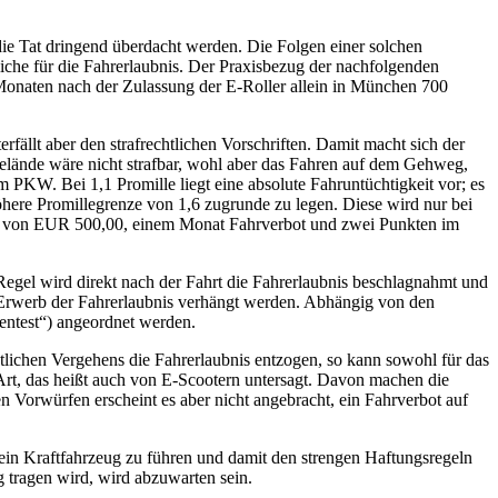
die Tat dringend überdacht werden. Die Folgen einer solchen
iche für die Fahrerlaubnis. Der Praxisbezug der nachfolgenden
 Monaten nach der Zulassung der E-Roller allein in München 700
rfällt aber den strafrechtlichen Vorschriften. Damit macht sich der
gelände wäre nicht strafbar, wohl aber das Fahren auf dem Gehweg,
m PKW. Bei 1,1 Promille liegt eine absolute Fahruntüchtigkeit vor; es
höhere Promillegrenze von 1,6 zugrunde zu legen. Diese wird nur bei
uße von EUR 500,00, einem Monat Fahrverbot und zwei Punkten im
 Regel wird direkt nach der Fahrt die Fahrerlaubnis beschlagnahmt und
en Erwerb der Fahrerlaubnis verhängt werden. Abhängig von den
entest“) angeordnet werden.
tlichen Vergehens die Fahrerlaubnis entzogen, so kann sowohl für das
Art, das heißt auch von E-Scootern untersagt. Davon machen die
Vorwürfen erscheint es aber nicht angebracht, ein Fahrverbot auf
 ein Kraftfahrzeug zu führen und damit den strengen Haftungsregeln
 tragen wird, wird abzuwarten sein.