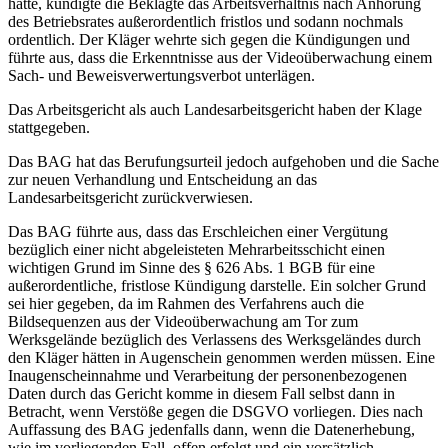
hatte, kündigte die Beklagte das Arbeitsverhältnis nach Anhörung
des Betriebsrates außerordentlich fristlos und sodann nochmals
ordentlich. Der Kläger wehrte sich gegen die Kündigungen und
führte aus, dass die Erkenntnisse aus der Videoüberwachung einem
Sach- und Beweisverwertungsverbot unterlägen.
Das Arbeitsgericht als auch Landesarbeitsgericht haben der Klage
stattgegeben.
Das BAG hat das Berufungsurteil jedoch aufgehoben und die Sache
zur neuen Verhandlung und Entscheidung an das
Landesarbeitsgericht zurückverwiesen.
Das BAG führte aus, dass das Erschleichen einer Vergütung
bezüglich einer nicht abgeleisteten Mehrarbeitsschicht einen
wichtigen Grund im Sinne des § 626 Abs. 1 BGB für eine
außerordentliche, fristlose Kündigung darstelle. Ein solcher Grund
sei hier gegeben, da im Rahmen des Verfahrens auch die
Bildsequenzen aus der Videoüberwachung am Tor zum
Werksgelände bezüglich des Verlassens des Werksgeländes durch
den Kläger hätten in Augenschein genommen werden müssen. Eine
Inaugenscheinnahme und Verarbeitung der personenbezogenen
Daten durch das Gericht komme in diesem Fall selbst dann in
Betracht, wenn Verstöße gegen die DSGVO vorliegen. Dies nach
Auffassung des BAG jedenfalls dann, wenn die Datenerhebung,
wie im vorliegenden Fall, offen erfolgt und ein vorsätzlich