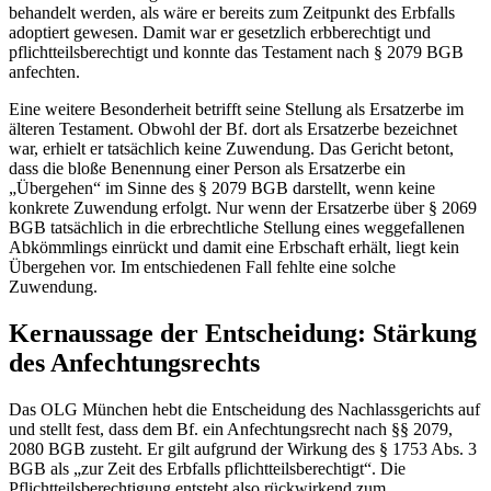
behandelt werden, als wäre er bereits zum Zeitpunkt des Erbfalls
adoptiert gewesen. Damit war er gesetzlich erbberechtigt und
pflichtteilsberechtigt und konnte das Testament nach § 2079 BGB
anfechten.
Eine weitere Besonderheit betrifft seine Stellung als Ersatzerbe im
älteren Testament. Obwohl der Bf. dort als Ersatzerbe bezeichnet
war, erhielt er tatsächlich keine Zuwendung. Das Gericht betont,
dass die bloße Benennung einer Person als Ersatzerbe ein
„Übergehen“ im Sinne des § 2079 BGB darstellt, wenn keine
konkrete Zuwendung erfolgt. Nur wenn der Ersatzerbe über § 2069
BGB tatsächlich in die erbrechtliche Stellung eines weggefallenen
Abkömmlings einrückt und damit eine Erbschaft erhält, liegt kein
Übergehen vor. Im entschiedenen Fall fehlte eine solche
Zuwendung.
Kernaussage der Entscheidung: Stärkung
des Anfechtungsrechts
Das OLG München hebt die Entscheidung des Nachlassgerichts auf
und stellt fest, dass dem Bf. ein Anfechtungsrecht nach §§ 2079,
2080 BGB zusteht. Er gilt aufgrund der Wirkung des § 1753 Abs. 3
BGB als „zur Zeit des Erbfalls pflichtteilsberechtigt“. Die
Pflichtteilsberechtigung entsteht also rückwirkend zum