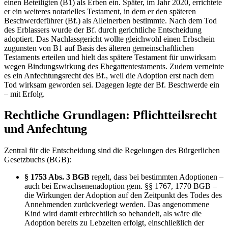
einen Beteiligten (B1) als Erben ein. Später, im Jahr 2020, errichtete
er ein weiteres notarielles Testament, in dem er den späteren
Beschwerdeführer (Bf.) als Alleinerben bestimmte. Nach dem Tod
des Erblassers wurde der Bf. durch gerichtliche Entscheidung
adoptiert. Das Nachlassgericht wollte gleichwohl einen Erbschein
zugunsten von B1 auf Basis des älteren gemeinschaftlichen
Testaments erteilen und hielt das spätere Testament für unwirksam
wegen Bindungswirkung des Ehegattentestaments. Zudem verneinte
es ein Anfechtungsrecht des Bf., weil die Adoption erst nach dem
Tod wirksam geworden sei. Dagegen legte der Bf. Beschwerde ein
– mit Erfolg.
Rechtliche Grundlagen: Pflichtteilsrecht
und Anfechtung
Zentral für die Entscheidung sind die Regelungen des Bürgerlichen
Gesetzbuchs (BGB):
§ 1753 Abs. 3 BGB
regelt, dass bei bestimmten Adoptionen –
auch bei Erwachsenenadoption gem. §§ 1767, 1770 BGB –
die Wirkungen der Adoption auf den Zeitpunkt des Todes des
Annehmenden zurückverlegt werden. Das angenommene
Kind wird damit erbrechtlich so behandelt, als wäre die
Adoption bereits zu Lebzeiten erfolgt, einschließlich der