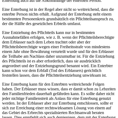
Enterbung auch auf die Abkömmlinge der enterbten Person.
Eine Enterbung ist in der Regel aber nicht so weitreichend, dass die
enterbte Person nichts erhält. Aufgrund der Enterbung steht einem
bestimmten Personenkreis grundsätzlich ein Pflichtteilsanspruch zu,
der die Hälfte des gesetzlichen Erbteils umfasst.
Eine Entziehung des Pflichtteils kann nur in bestimmten
Ausnahmefällen erfolgen, wie z. B. wenn der Pflichtteilsberechtigte
dem Erblasser nach dem Leben trachtet oder aber der
Pflichtteilsberechtigte wegen einer Freiheitsstrafe von mindestens
einem Jahr ohne Bewährung verurteilt wurde und für den Erblasser
die Teilhabe am Nachlass daher unzumutbar ist. Für die Entziehung
des Pflichtteils ist es aber erforderlich, dass sie ausdrücklich
angeordnet und der Entziehungsgrund benannt wird. Ein Enterbter
kann schon vor dem Erbfall (Tod des Erblassers) gerichtlich
feststellen lassen, dass die Pflichtteilsentziehung unwirksam ist.
Eine Enterbung kann für den Enterbten weitreichende Folgen
haben. Der Erblasser muss wissen, dass er damit schon zu Lebzeiten
den Familienfrieden dauerhaft gefährden kann. Es sollte daher nicht
jeder nichtige Familienstreit als Anlass für eine Enterbung genutzt
werden. Ist der Erblasser aber zur Enterbung entschlossen, sollte er
sich zur Erreichung einer rechtswirksamen Lösung von einem auf
das Gebiet des Erbrechts spezialisierten Rechtsanwalt beraten
lassen. Dies empfiehlt sich auch demjenigen, dem mit der Enterbung