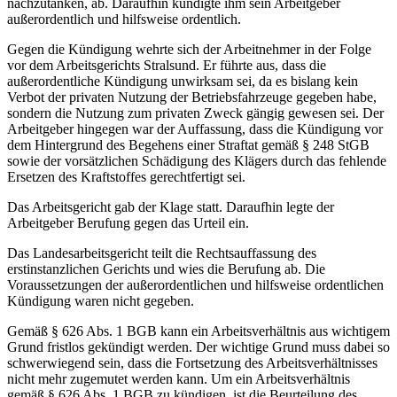
nachzutanken, ab. Daraufhin kündigte ihm sein Arbeitgeber
außerordentlich und hilfsweise ordentlich.
Gegen die Kündigung wehrte sich der Arbeitnehmer in der Folge
vor dem Arbeitsgerichts Stralsund. Er führte aus, dass die
außerordentliche Kündigung unwirksam sei, da es bislang kein
Verbot der privaten Nutzung der Betriebsfahrzeuge gegeben habe,
sondern die Nutzung zum privaten Zweck gängig gewesen sei. Der
Arbeitgeber hingegen war der Auffassung, dass die Kündigung vor
dem Hintergrund des Begehens einer Straftat gemäß § 248 StGB
sowie der vorsätzlichen Schädigung des Klägers durch das fehlende
Ersetzen des Kraftstoffes gerechtfertigt sei.
Das Arbeitsgericht gab der Klage statt. Daraufhin legte der
Arbeitgeber Berufung gegen das Urteil ein.
Das Landesarbeitsgericht teilt die Rechtsauffassung des
erstinstanzlichen Gerichts und wies die Berufung ab. Die
Voraussetzungen der außerordentlichen und hilfsweise ordentlichen
Kündigung waren nicht gegeben.
Gemäß § 626 Abs. 1 BGB kann ein Arbeitsverhältnis aus wichtigem
Grund fristlos gekündigt werden. Der wichtige Grund muss dabei so
schwerwiegend sein, dass die Fortsetzung des Arbeitsverhältnisses
nicht mehr zugemutet werden kann. Um ein Arbeitsverhältnis
gemäß § 626 Abs. 1 BGB zu kündigen, ist die Beurteilung des