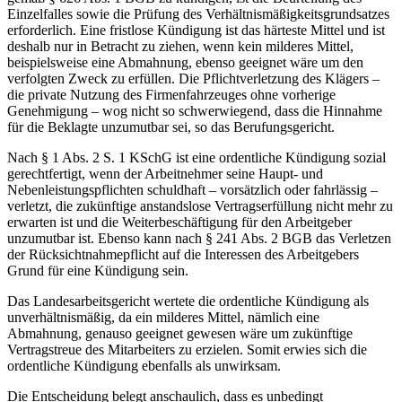
Einzelfalles sowie die Prüfung des Verhältnismäßigkeitsgrundsatzes
erforderlich. Eine fristlose Kündigung ist das härteste Mittel und ist
deshalb nur in Betracht zu ziehen, wenn kein milderes Mittel,
beispielsweise eine Abmahnung, ebenso geeignet wäre um den
verfolgten Zweck zu erfüllen. Die Pflichtverletzung des Klägers –
die private Nutzung des Firmenfahrzeuges ohne vorherige
Genehmigung – wog nicht so schwerwiegend, dass die Hinnahme
für die Beklagte unzumutbar sei, so das Berufungsgericht.
Nach § 1 Abs. 2 S. 1 KSchG ist eine ordentliche Kündigung sozial
gerechtfertigt, wenn der Arbeitnehmer seine Haupt- und
Nebenleistungspflichten schuldhaft – vorsätzlich oder fahrlässig –
verletzt, die zukünftige anstandslose Vertragserfüllung nicht mehr zu
erwarten ist und die Weiterbeschäftigung für den Arbeitgeber
unzumutbar ist. Ebenso kann nach § 241 Abs. 2 BGB das Verletzen
der Rücksichtnahmepflicht auf die Interessen des Arbeitgebers
Grund für eine Kündigung sein.
Das Landesarbeitsgericht wertete die ordentliche Kündigung als
unverhältnismäßig, da ein milderes Mittel, nämlich eine
Abmahnung, genauso geeignet gewesen wäre um zukünftige
Vertragstreue des Mitarbeiters zu erzielen. Somit erwies sich die
ordentliche Kündigung ebenfalls als unwirksam.
Die Entscheidung belegt anschaulich, dass es unbedingt