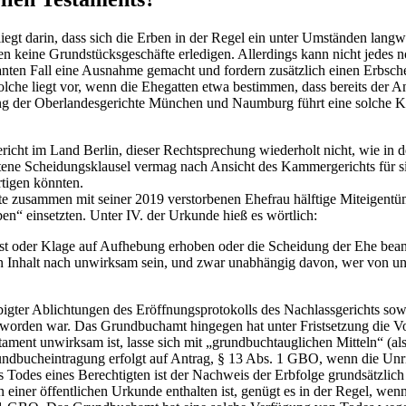
liegt darin, dass sich die Erben in der Regel ein unter Umständen lang
 keine Grundstücksgeschäfte erledigen. Allerdings kann nicht jedes not
nten Fall eine Ausnahme gemacht und fordern zusätzlich einen Erbschei
olche liegt vor, wenn die Ehegatten etwa bestimmen, dass bereits der
ung der Oberlandesgerichte München und Naumburg führt eine solche 
gericht im Land Berlin, dieser Rechtsprechung wiederholt nicht, wie 
altene Scheidungsklausel vermag nach Ansicht des Kammergerichts für 
tigen könnten.
te zusammen mit seiner 2019 verstorbenen Ehefrau hälftige Miteigentü
rben“ einsetzten. Unter IV. der Urkunde hieß es wörtlich:
öst oder Klage auf Aufhebung erhoben oder die Scheidung der Ehe bea
zen Inhalt nach unwirksam sein, und zwar unabhängig davon, wer von un
ter Ablichtungen des Eröffnungsprotokolls des Nachlassgerichts sowi
eworden war. Das Grundbuchamt hingegen hat unter Fristsetzung die Vo
ment unwirksam ist, lasse sich mit „grundbuchtauglichen Mitteln“ (als
rundbucheintragung erfolgt auf Antrag, § 13 Abs. 1 GBO, wenn die Un
Todes eines Berechtigten ist der Nachweis der Erbfolge grundsätzlich
 einer öffentlichen Urkunde enthalten ist, genügt es in der Regel, wenn