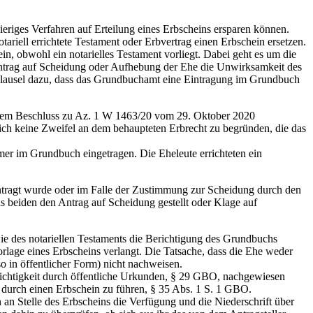
wieriges Verfahren auf Erteilung eines Erbscheins ersparen können.
ariell errichtete Testament oder Erbvertrag einen Erbschein ersetzen.
n, obwohl ein notarielles Testament vorliegt. Dabei geht es um die
 Antrag auf Scheidung oder Aufhebung der Ehe die Unwirksamkeit des
Klausel dazu, dass das Grundbuchamt eine Eintragung im Grundbuch
in dem Beschluss zu Az. 1 W 1463/20 vom 29. Oktober 2020
sich keine Zweifel an dem behaupteten Erbrecht zu begründen, die das
mer im Grundbuch eingetragen. Die Eheleute errichteten ein
ntragt wurde oder im Falle der Zustimmung zur Scheidung durch den
s beiden den Antrag auf Scheidung gestellt oder Klage auf
e des notariellen Testaments die Berichtigung des Grundbuchs
rlage eines Erbscheins verlangt. Die Tatsache, dass die Ehe weder
o in öffentlicher Form) nicht nachweisen.
richtigkeit durch öffentliche Urkunden, § 29 GBO, nachgewiesen
 durch einen Erbschein zu führen, § 35 Abs. 1 S. 1 GBO.
 an Stelle des Erbscheins die Verfügung und die Niederschrift über